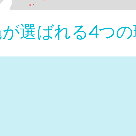
縄が選ばれる
4
つの