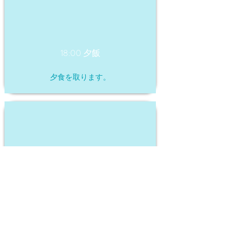
18:00 夕飯
夕食を取ります。
19:30 宿題
テストや宿題の勉強をして、学んだこと
を復習します。